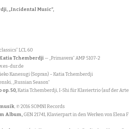
ji, „Incidental Music“,
classics” LCL 60
 Katia Tchemberdji
— „Primavera“ AMP 5107-2
.es-dur.de
Mieko Kanesugi (Sopran) – Katia Tchemberdji
enski, „Russian Season“
 op. 50,
Katia Tchemberdji, I-Shi für Klaviertrio (auf der Ar
rmusik
, ℗ 2016 SOMNI Records
am Album,
GEN 21741, Klavierpart in den Werken von Elena Fi