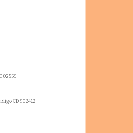
C 02555
ndigo CD 902412