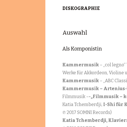
DISKOGRAPHIE
Auswahl
Als Komponistin
Kammermusik
– „col legno
Werke für Akkordeon, Violine 
Kammermusik
– „ABC Classi
Kammermusik – Artenius-
Filmmusik –
-„Filmmusik – k
Katia Tchemberdji,
I-Shi für 
℗ 2017 SOMNI Records)
Katia Tchemberdji, Klavier