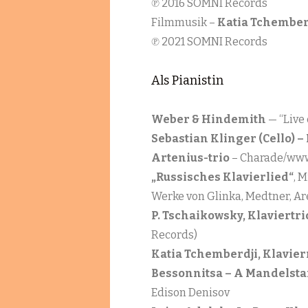
℗ 2016 SOMNI Records
Filmmusik –
Katia Tchemberd
℗ 2021 SOMNI Records
Als Pianistin
Weber & Hindemith
— “Live 
Sebastian Klinger (Cello) –
Artenius-trio
– Charade/www
„Russisches Klavierlied“
, 
Werke von Glinka, Medtner, Ar
P. Tschaikowsky, Klaviertrio
Records)
Katia Tchemberdji, Klavie
Bessonnitsa – A Mandelst
Edison Denisov