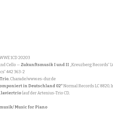
“ WWE 1CD 20203
und Cello —
Zukunftsmusik I und II
„Kreuzberg Records“ L
cs“ 442 363-2
Trio
, Charade/www.es-dur.de
omponiert in Deutschland 02“
Normal Records LC 8820, I
Klaviertrio
(auf der Artenius-Trio CD,
musik/ Music for Piano