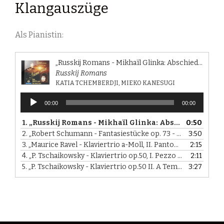
Klangauszüge
Als Pianistin:
„Russkij Romans - Mikhaïl Glinka: Abschiedswalzer“
Russkij Romans
KATIA TCHEMBERDJI, MIEKO KANESUGI
Audio-
00:00
00:00
Player
1.
„Russkij Romans - Mikhaïl Glinka: Abschiedswalzer“
0:50
2.
„Robert Schumann - Fantasiestücke op. 73 - II. Lebhaft, leicht“
3:50
3.
„Maurice Ravel - Klaviertrio a-Moll, II. Pantoum“
2:15
— MIKA YO
4.
„P. Tschaikowsky - Klaviertrio op.50, I. Pezzo elegiaco“
2:11
— MI
5.
„P. Tschaikowsky - Klaviertrio op.50 II. A Tema con variazioni“
3:27