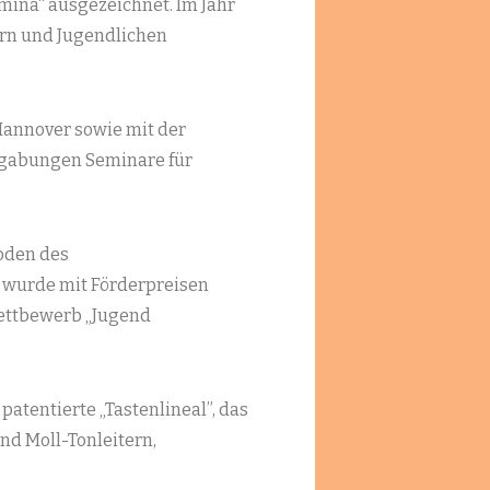
ina“ ausgezeichnet. Im Jahr
ern und Jugendlichen
Hannover sowie mit der
egabungen Seminare für
oden des
r wurde mit Förderpreisen
Wettbewerb „Jugend
atentierte „Tastenlineal”, das
und Moll-Tonleitern,