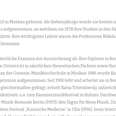
0 in Moskau geboren. Als Siebenjährige wurde sie bereits in
 aufgenommen, an welchem sie 1978 ihre Studien in den F
ührte. Ihre wichtigsten Lehrer waren die Professoren Nikolai
lassanjan.
 sämtliche Examina mit Auszeichnung ab. Ihre Diplome in K
on Unterricht in sämtlichen theoretischen Fächern sowie Ko
ie an der Gnessin-Musikhochschule in Moskau. 1986 wurde Ka
union aufgenommen. Seit 1990 lebt und arbeitet sie in Ber
 gleichermaßen gefragt, erhielt Katia Tchemberdji zahlreic
estivals, u.a. zum Kammermusikfestival in Kuhmo. Darüber 
r Musik-Biennale Berlin (1993), den Tagen für Neue Musik, Zü
dem Festival „Russische Moderne” in Ulm (1996), beim Inte