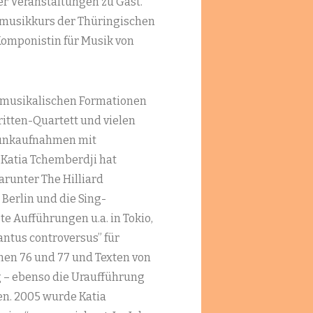
r Veranstaltungen zu Gast.
musikkurs der Thüringischen
Komponistin für Musik von
mermusikalischen Formationen
itten-Quartett und vielen
funkaufnahmen mit
 Katia Tchemberdji hat
runter The Hilliard
erlin und die Sing-
e Aufführungen u.a. in Tokio,
antus controversus” für
en 76 und 77 und Texten von
lg – ebenso die Uraufführung
en. 2005 wurde Katia