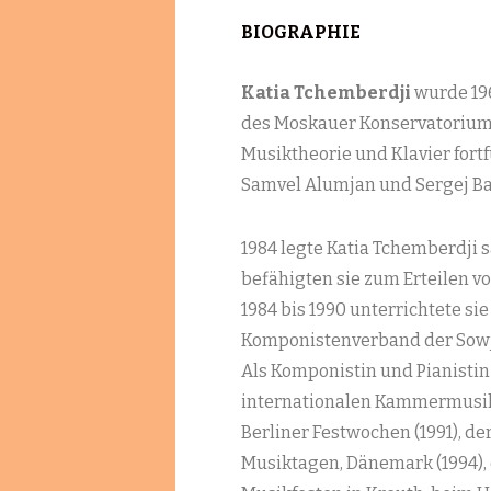
BIOGRAPHIE
Katia Tchemberdji
wurde 196
des Moskauer Konservatoriums
Musiktheorie und Klavier fortf
Samvel Alumjan und Sergej Ba
1984 legte Katia Tchemberdji
befähigten sie zum Erteilen v
1984 bis 1990 unterrichtete s
Komponistenverband der Sowjet
Als Komponistin und Pianistin
internationalen Kammermusikf
Berliner Festwochen (1991), de
Musiktagen, Dänemark (1994), 