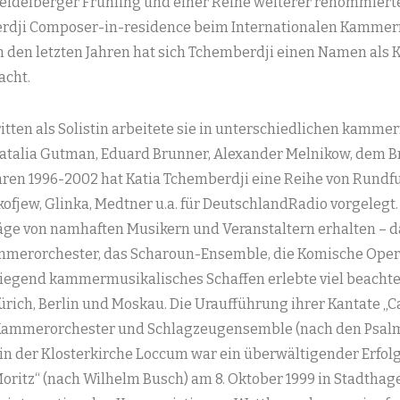
eidelberger Frühling und einer Reihe weiterer renommierte
erdji Composer-in-residence beim Internationalen Kammer
 den letzten Jahren hat sich Tchemberdji einen Namen als 
acht.
itten als Solistin arbeitete sie in unterschiedlichen kam
atalia Gutman, Eduard Brunner, Alexander Melnikow, dem Br
ren 1996-2002 hat Katia Tchemberdji eine Reihe von Rund
ofjew, Glinka, Medtner u.a. für DeutschlandRadio vorgelegt.
ge von namhaften Musikern und Veranstaltern erhalten – da
erorchester, das Scharoun-Ensemble, die Komische Oper B
iegend kammermusikalisches Schaffen erlebte viel beachtet
ürich, Berlin und Moskau. Die Uraufführung ihrer Kantate „C
 Kammerorchester und Schlagzeugensemble (nach den Psalm
97 in der Klosterkirche Loccum war ein überwältigender Erfo
ritz“ (nach Wilhelm Busch) am 8. Oktober 1999 in Stadthag