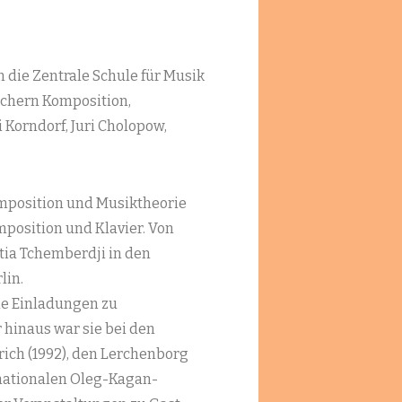
 die Zentrale Schule für Musik
ächern Komposition,
 Korndorf, Juri Cholopow,
omposition und Musiktheorie
mposition und Klavier. Von
tia Tchemberdji in den
lin.
he Einladungen zu
hinaus war sie bei den
rich (1992), den Lerchenborg
rnationalen Oleg-Kagan-