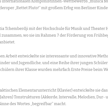
s internationalen Komponistinnen-Wettbewerbs „musica fem
eroper „Rettet Pluto!“ mit großem Erfog von Berliner Kind
atia Tchemberdji mit der Hochschule für Musik und Theater 
d zusammen, wo sie im Rahmen 7 der Förderung von Frühb
nbietet.
n Arbeit entwickelte sie interessante und innovative Meth
inder und Jugendliche, und eine Reihe ihrer jungen Schüle
chülern ihrer Klasse wurden mehrfach Erste Preise beim 
tischen Elementarunterricht (Klavier) entwickelte sie das p
Jahren) Tonstrukturen (Akkorde, Intervalle, Melodien, Dur- 
inne des Wortes „begreifbar” macht.