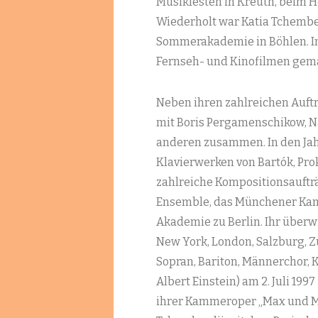
Musikfesten in Kreuth, beim H
Wiederholt war Katia Tchemb
Sommerakademie in Böhlen. In
Fernseh- und Kinofilmen gem
Neben ihren zahlreichen Auftr
mit Boris Pergamenschikow, N
anderen zusammen. In den Jah
Klavierwerken von Bartók, Prok
zahlreiche Kompositionsaufträ
Ensemble, das Münchener Kamm
Akademie zu Berlin. Ihr überw
New York, London, Salzburg, Z
Sopran, Bariton, Männerchor,
Albert Einstein) am 2. Juli 19
ihrer Kammeroper „Max und Mo