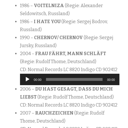
1986 –
VOITELNIZA
(Regie: Alexander
Seldowitsch, Russland)
1986 –
I HATE YOU
(Regie: Sergej Bodrov,
Russland)
1990 –
CHERNOV/ CHERNOV
(Regie: Sergej
Jursky, Russland)
2004 –
FRAU FÄHRT, MANN SCHLÄFT
(Regie: Rudolf Thome, Deutschland)
Audi
CD: Normal Records LC 8820 Indigo CD 902412
Play
00:00
00:00
2006 –
DU HAST GESAGT, DASS DU MICH
LIEBST
(Regie: Rudolf Thome, Deutschland)
CD: Normal Records LC 8820 Indigo CD 902412
2007 –
RAUCHZEICHEN
(Regie: Rudolf
Thome, Deutschland)